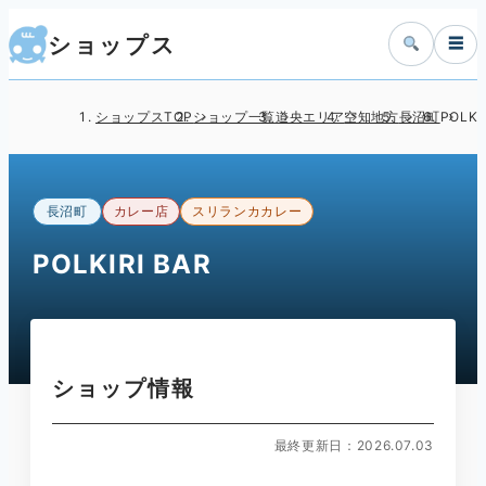
ショップス
☰
ショップスTOP
ショップ一覧
道央エリア
空知地方
長沼町
POLKI
長沼町
カレー店
スリランカカレー
POLKIRI BAR
ショップ情報
最終更新日：2026.07.03