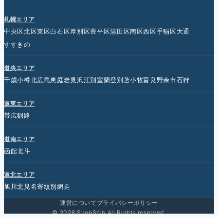
札幌エリア
中央区
北区
東区
白石区
厚別区
豊平区
清田区
南区
西区
手稲区
大通
すすきの
道央エリア
千歳
小樽
北広島
恵庭
岩見沢
江別
室蘭
登別
苫小牧
富良野
余市
石狩
道東エリア
帯広
釧路
道南エリア
函館
北斗
道北エリア
旭川
北見
名寄
紋別
網走
運営について
プライバシーポリシー
© 2026 ShopShip All Rights reserved.