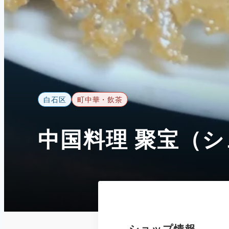
白石区
町中華・飲茶
中国料理 聚宝（
ショップ情報