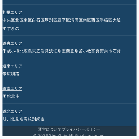
札幌エリア
中央区
北区
東区
白石区
厚別区
豊平区
清田区
南区
西区
手稲区
大通
すすきの
道央エリア
千歳
小樽
北広島
恵庭
岩見沢
江別
室蘭
登別
苫小牧
富良野
余市
石狩
道東エリア
帯広
釧路
道南エリア
函館
北斗
道北エリア
旭川
北見
名寄
紋別
網走
運営について
プライバシーポリシー
© 2026 ShopShip All Rights reserved.