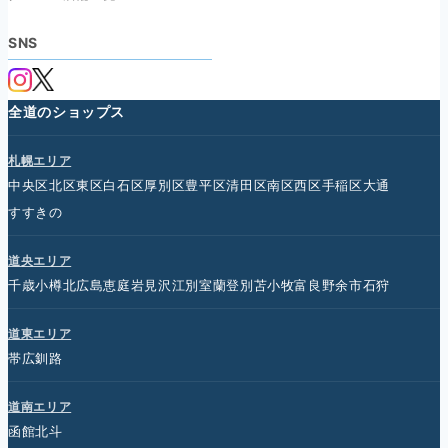
SNS
全道のショップス
札幌エリア
中央区
北区
東区
白石区
厚別区
豊平区
清田区
南区
西区
手稲区
大通
すすきの
道央エリア
千歳
小樽
北広島
恵庭
岩見沢
江別
室蘭
登別
苫小牧
富良野
余市
石狩
道東エリア
帯広
釧路
道南エリア
函館
北斗