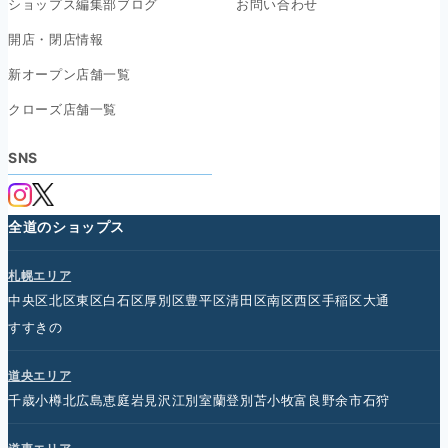
ショップス編集部ブログ
お問い合わせ
開店・閉店情報
新オープン店舗一覧
クローズ店舗一覧
SNS
全道のショップス
札幌エリア
中央区
北区
東区
白石区
厚別区
豊平区
清田区
南区
西区
手稲区
大通
すすきの
道央エリア
千歳
小樽
北広島
恵庭
岩見沢
江別
室蘭
登別
苫小牧
富良野
余市
石狩