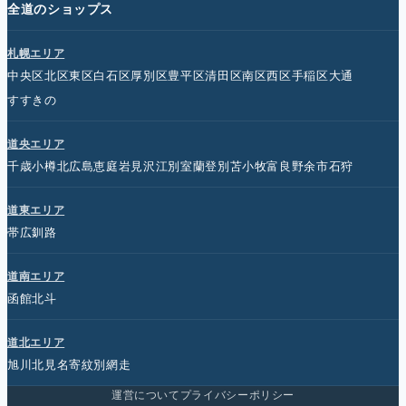
全道のショップス
札幌エリア
中央区
北区
東区
白石区
厚別区
豊平区
清田区
南区
西区
手稲区
大通
すすきの
道央エリア
千歳
小樽
北広島
恵庭
岩見沢
江別
室蘭
登別
苫小牧
富良野
余市
石狩
道東エリア
帯広
釧路
道南エリア
函館
北斗
道北エリア
旭川
北見
名寄
紋別
網走
運営について
プライバシーポリシー