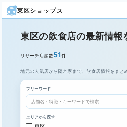
東区ショップス
東区の飲食店の
最新情報
51
リサーチ店舗数
件
地元の人気店から隠れ家まで、飲食店情報をまと
フリーワード
エリアから探す
東区