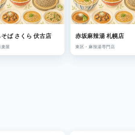
そば さくら 伏古店
赤坂麻辣湯 札幌店
蕎麦屋
東区・麻辣湯専門店