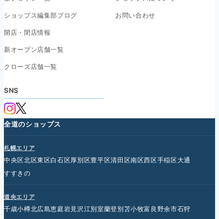
ショップス編集部ブログ
お問い合わせ
開店・閉店情報
新オープン店舗一覧
クローズ店舗一覧
SNS
全道のショップス
札幌エリア
中央区
北区
東区
白石区
厚別区
豊平区
清田区
南区
西区
手稲区
大通
すすきの
道央エリア
千歳
小樽
北広島
恵庭
岩見沢
江別
室蘭
登別
苫小牧
富良野
余市
石狩