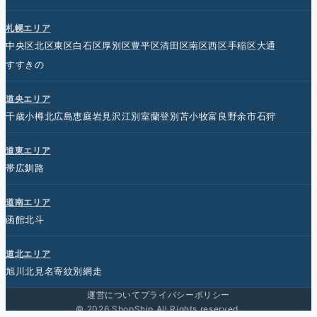
札幌エリア
中央区
北区
東区
白石区
厚別区
豊平区
清田区
南区
西区
手稲区
大通
すすきの
道央エリア
千歳
小樽
北広島
恵庭
岩見沢
江別
室蘭
登別
苫小牧
富良野
余市
石狩
道東エリア
帯広
釧路
道南エリア
函館
北斗
道北エリア
旭川
北見
名寄
紋別
網走
運営について
プライバシーポリシー
© 2026 ShopShip All Rights reserved.