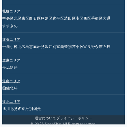
札幌エリア
中央区
北区
東区
白石区
厚別区
豊平区
清田区
南区
西区
手稲区
大通
すすきの
道央エリア
千歳
小樽
北広島
恵庭
岩見沢
江別
室蘭
登別
苫小牧
富良野
余市
石狩
道東エリア
帯広
釧路
道南エリア
函館
北斗
道北エリア
旭川
北見
名寄
紋別
網走
運営について
プライバシーポリシー
© 2026 ShopShip All Rights reserved.