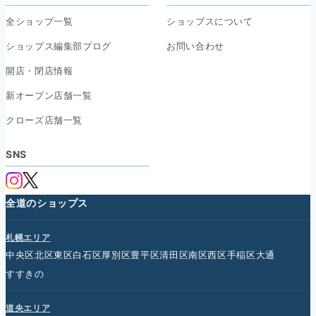
全ショップ一覧
ショップスについて
ショップス編集部ブログ
お問い合わせ
開店・閉店情報
新オープン店舗一覧
クローズ店舗一覧
SNS
全道のショップス
札幌エリア
中央区
北区
東区
白石区
厚別区
豊平区
清田区
南区
西区
手稲区
大通
すすきの
道央エリア