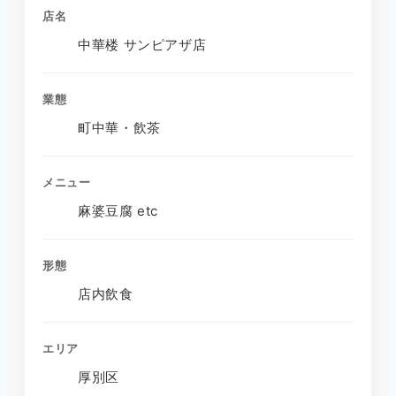
店名
中華楼 サンピアザ店
業態
町中華・飲茶
メニュー
麻婆豆腐 etc
形態
店内飲食
エリア
厚別区