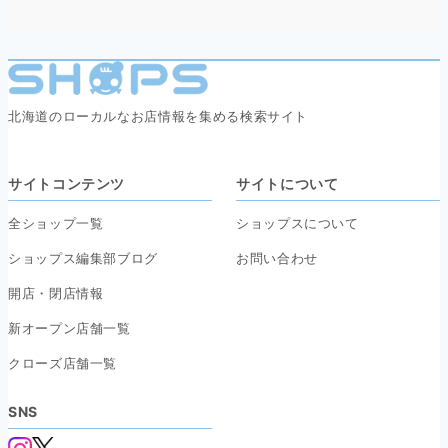
北海道のローカルなお店情報を集める検索サイト
サイトコンテンツ
サイトについて
全ショップ一覧
ショップスについて
ショップス編集部ブログ
お問い合わせ
開店・閉店情報
新オープン店舗一覧
クローズ店舗一覧
SNS