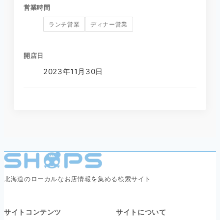
営業時間
ランチ営業
ディナー営業
開店日
2023年11月30日
北海道のローカルなお店情報を集める検索サイト
サイトコンテンツ
サイトについて