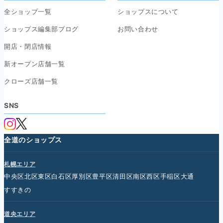
全ショップ一覧
ショップスについて
ショップス編集部ブログ
お問い合わせ
開店・閉店情報
新オープン店舗一覧
クローズ店舗一覧
SNS
全道のショップス
札幌エリア
中央区
北区
東区
白石区
厚別区
豊平区
清田区
南区
西区
手稲区
大通
すすきの
道央エリア