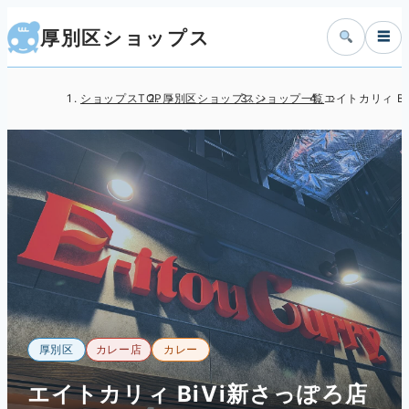
厚別区ショップス
☰
ショップスTOP
厚別区ショップス
ショップ一覧
エイトカリィ B
厚別区
カレー店
カレー
エイトカリィ BiVi新さっぽろ店