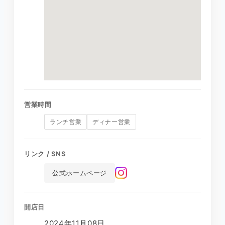
営業時間
ランチ営業
ディナー営業
リンク / SNS
公式ホームページ
開店日
2024年11月08日