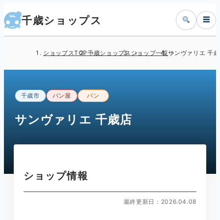
千歳ショップス
☰
ショップスTOP
千歳ショップス
ショップ一覧
サンヴァリエ 千
千歳市
パン屋
パン
サンヴァリエ 千歳店
ショップ情報
最終更新日：2026.04.08