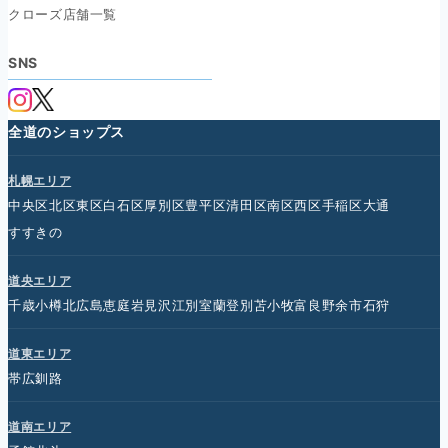
クローズ店舗一覧
SNS
全道のショップス
札幌エリア
中央区
北区
東区
白石区
厚別区
豊平区
清田区
南区
西区
手稲区
大通
すすきの
道央エリア
千歳
小樽
北広島
恵庭
岩見沢
江別
室蘭
登別
苫小牧
富良野
余市
石狩
道東エリア
帯広
釧路
道南エリア