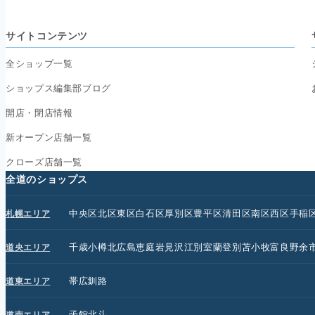
サイトコンテンツ
全ショップ一覧
ショップス編集部ブログ
開店・閉店情報
新オープン店舗一覧
クローズ店舗一覧
全道のショップス
中央区
北区
東区
白石区
厚別区
豊平区
清田区
南区
西区
手稲
札幌エリア
千歳
小樽
北広島
恵庭
岩見沢
江別
室蘭
登別
苫小牧
富良野
余
道央エリア
帯広
釧路
道東エリア
函館
北斗
道南エリア