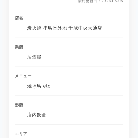
最終更新日：2026.05.05
店名
炭火焼 串鳥番外地 千歳中央大通店
業態
居酒屋
メニュー
焼き鳥 etc
形態
店内飲食
エリア