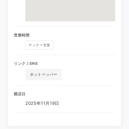
営業時間
ディナー営業
リンク / SNS
ホットペッパー
開店日
2025年11月19日