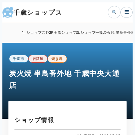
千歳ショップス
☰
ショップスTOP
千歳ショップス
ショップ一覧
炭火焼 串鳥番外地
千歳市
居酒屋
焼き鳥
炭火焼 串鳥番外地 千歳中央大通
店
ショップ情報