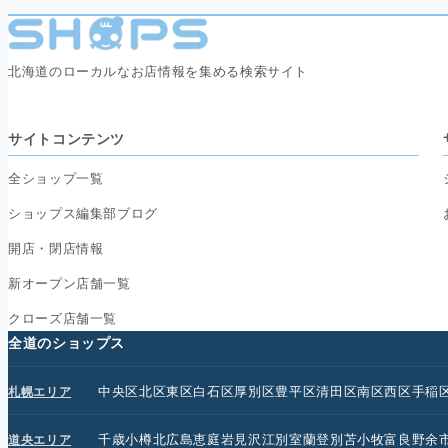
北海道のローカルなお店情報を集める検索サイト
サイトコンテンツ
全ショップ一覧
ショップス編集部ブログ
開店・閉店情報
新オープン店舗一覧
クローズ店舗一覧
全道のショップス
中央区
北区
東区
白石区
厚別区
豊平区
清田区
南区
西区
手稲
札幌エリア
千歳
小樽
北広島
恵庭
岩見沢
江別
室蘭
登別
苫小牧
富良野
余
道央エリア