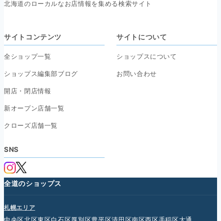
北海道のローカルなお店情報を集める検索サイト
サイトコンテンツ
サイトについて
全ショップ一覧
ショップスについて
ショップス編集部ブログ
お問い合わせ
開店・閉店情報
新オープン店舗一覧
クローズ店舗一覧
SNS
全道のショップス
札幌エリア
中央区
北区
東区
白石区
厚別区
豊平区
清田区
南区
西区
手稲区
大通