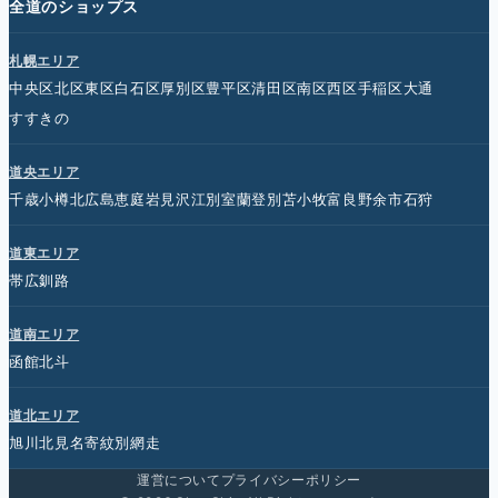
全道のショップス
札幌エリア
中央区
北区
東区
白石区
厚別区
豊平区
清田区
南区
西区
手稲区
大通
すすきの
道央エリア
千歳
小樽
北広島
恵庭
岩見沢
江別
室蘭
登別
苫小牧
富良野
余市
石狩
道東エリア
帯広
釧路
道南エリア
函館
北斗
道北エリア
旭川
北見
名寄
紋別
網走
運営について
プライバシーポリシー