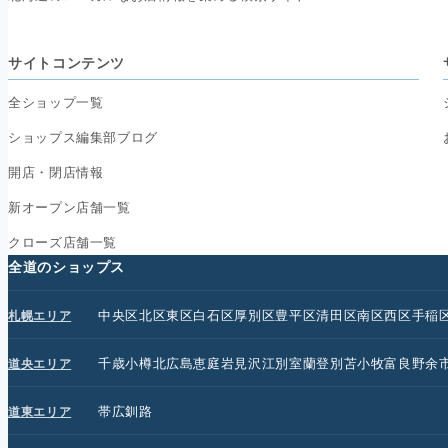
サイトコンテンツ
全ショップ一覧
ショップス編集部ブログ
開店・閉店情報
新オープン店舗一覧
クローズ店舗一覧
全道のショップス
中央区
北区
東区
白石区
厚別区
豊平区
清田区
南区
西区
手稲
札幌エリア
千歳
小樽
北広島
恵庭
岩見沢
江別
室蘭
登別
苫小牧
富良野
余
道央エリア
帯広
釧路
道東エリア