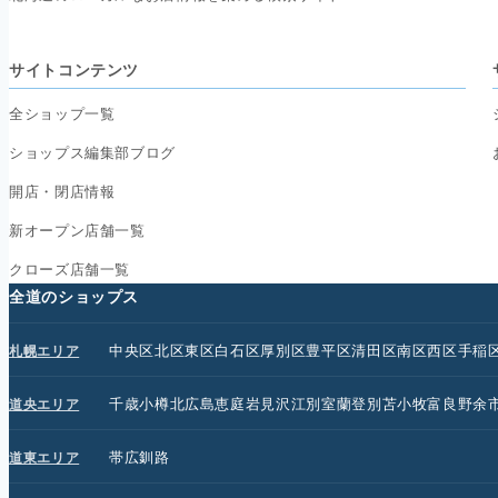
サイトコンテンツ
全ショップ一覧
ショップス編集部ブログ
開店・閉店情報
新オープン店舗一覧
クローズ店舗一覧
全道のショップス
中央区
北区
東区
白石区
厚別区
豊平区
清田区
南区
西区
手稲
札幌エリア
千歳
小樽
北広島
恵庭
岩見沢
江別
室蘭
登別
苫小牧
富良野
余
道央エリア
帯広
釧路
道東エリア