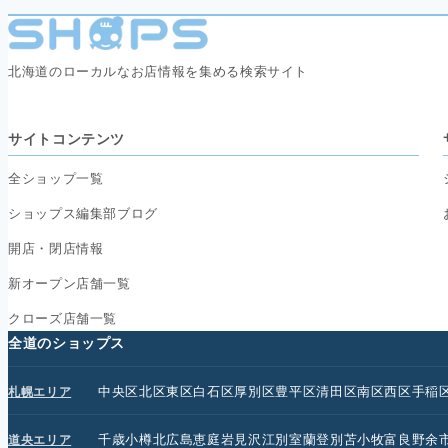
北海道のローカルなお店情報を集める検索サイト
サイトコンテンツ
全ショップ一覧
ショップス編集部ブログ
開店・閉店情報
新オープン店舗一覧
クローズ店舗一覧
全道のショップス
中央区
北区
東区
白石区
厚別区
豊平区
清田区
南区
西区
手稲
札幌エリア
千歳
小樽
北広島
恵庭
岩見沢
江別
室蘭
登別
苫小牧
富良野
余
道央エリア