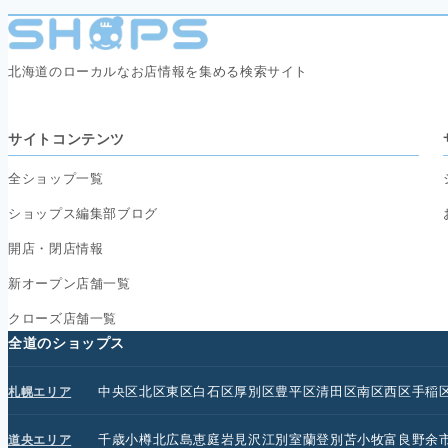
北海道のローカルなお店情報を集める検索サイト
サイトコンテンツ
全ショップ一覧
ショップス編集部ブログ
開店・閉店情報
新オープン店舗一覧
クローズ店舗一覧
全道のショップス
中央区
北区
東区
白石区
厚別区
豊平区
清田区
南区
西区
手稲
札幌エリア
千歳
小樽
北広島
恵庭
岩見沢
江別
室蘭
登別
苫小牧
富良野
余
道央エリア