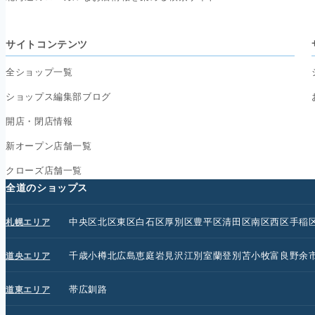
サイトコンテンツ
全ショップ一覧
ショップス編集部ブログ
開店・閉店情報
新オープン店舗一覧
クローズ店舗一覧
全道のショップス
中央区
北区
東区
白石区
厚別区
豊平区
清田区
南区
西区
手稲
札幌エリア
千歳
小樽
北広島
恵庭
岩見沢
江別
室蘭
登別
苫小牧
富良野
余
道央エリア
帯広
釧路
道東エリア