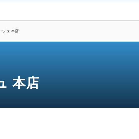
ージュ 本店
ュ 本店