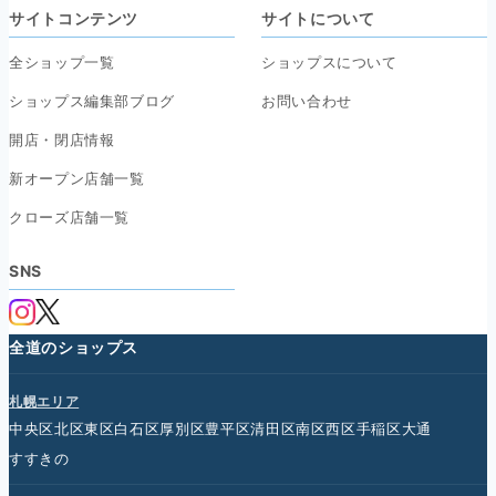
サイトコンテンツ
サイトについて
全ショップ一覧
ショップスについて
ショップス編集部ブログ
お問い合わせ
開店・閉店情報
新オープン店舗一覧
クローズ店舗一覧
SNS
全道のショップス
札幌エリア
中央区
北区
東区
白石区
厚別区
豊平区
清田区
南区
西区
手稲区
大通
すすきの