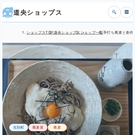
道央ショップス
☰
ショップスTOP
道央ショップス
ショップ一覧
手打ち蕎麦と創作
当別町
蕎麦屋
蕎麦