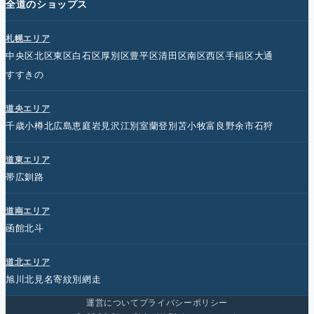
全道のショップス
札幌エリア
中央区
北区
東区
白石区
厚別区
豊平区
清田区
南区
西区
手稲区
大通
すすきの
道央エリア
千歳
小樽
北広島
恵庭
岩見沢
江別
室蘭
登別
苫小牧
富良野
余市
石狩
道東エリア
帯広
釧路
道南エリア
函館
北斗
道北エリア
旭川
北見
名寄
紋別
網走
運営について
プライバシーポリシー