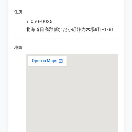
住所
〒056-0025
北海道日高郡新ひだか町静内木場町1-1-81
地図