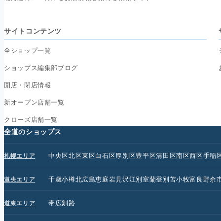
サイトコンテンツ
全ショップ一覧
ショップス編集部ブログ
開店・閉店情報
新オープン店舗一覧
クローズ店舗一覧
全道のショップス
中央区
北区
東区
白石区
厚別区
豊平区
清田区
南区
西区
手稲
札幌エリア
千歳
小樽
北広島
恵庭
岩見沢
江別
室蘭
登別
苫小牧
富良野
余
道央エリア
帯広
釧路
道東エリア