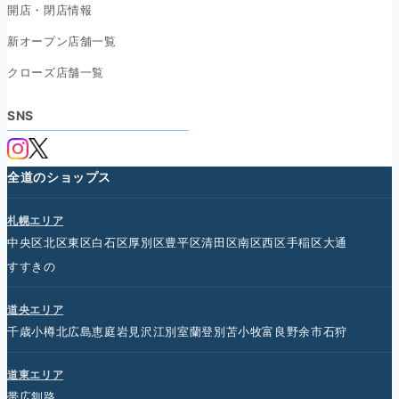
開店・閉店情報
新オープン店舗一覧
クローズ店舗一覧
SNS
全道のショップス
札幌エリア
中央区
北区
東区
白石区
厚別区
豊平区
清田区
南区
西区
手稲区
大通
すすきの
道央エリア
千歳
小樽
北広島
恵庭
岩見沢
江別
室蘭
登別
苫小牧
富良野
余市
石狩
道東エリア
帯広
釧路