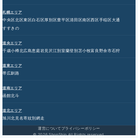
札幌エリア
中央区
北区
東区
白石区
厚別区
豊平区
清田区
南区
西区
手稲区
大通
すすきの
道央エリア
千歳
小樽
北広島
恵庭
岩見沢
江別
室蘭
登別
苫小牧
富良野
余市
石狩
道東エリア
帯広
釧路
道南エリア
函館
北斗
道北エリア
旭川
北見
名寄
紋別
網走
運営について
プライバシーポリシー
© 2026 ShopShip All Rights reserved.