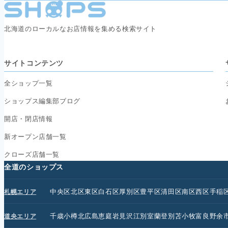
北海道のローカルなお店情報を集める検索サイト
サイトコンテンツ
全ショップ一覧
ショップス編集部ブログ
開店・閉店情報
新オープン店舗一覧
クローズ店舗一覧
全道のショップス
中央区
北区
東区
白石区
厚別区
豊平区
清田区
南区
西区
手稲
札幌エリア
千歳
小樽
北広島
恵庭
岩見沢
江別
室蘭
登別
苫小牧
富良野
余
道央エリア