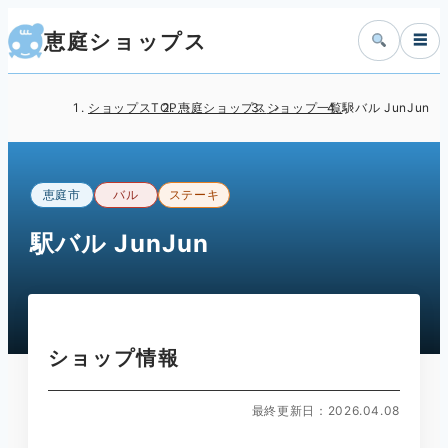
恵庭ショップス
☰
ショップスTOP
恵庭ショップス
ショップ一覧
駅バル JunJun
恵庭市
バル
ステーキ
駅バル JunJun
ショップ情報
最終更新日：2026.04.08