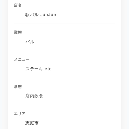
店名
駅バル JunJun
業態
バル
メニュー
ステーキ etc
形態
店内飲食
エリア
恵庭市