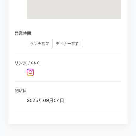
営業時間
ランチ営業
ディナー営業
リンク / SNS
開店日
2025年09月04日