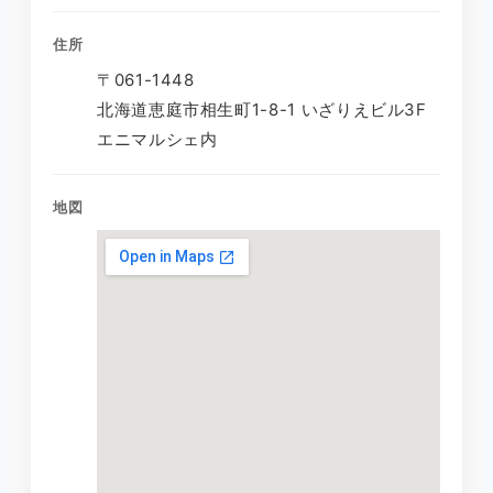
住所
〒061-1448
北海道恵庭市相生町1-8-1 いざりえビル3F
エニマルシェ内
地図