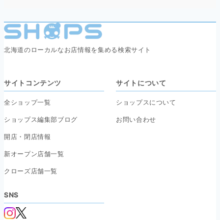
北海道のローカルなお店情報を集める検索サイト
サイトコンテンツ
サイトについて
全ショップ一覧
ショップスについて
ショップス編集部ブログ
お問い合わせ
開店・閉店情報
新オープン店舗一覧
クローズ店舗一覧
SNS