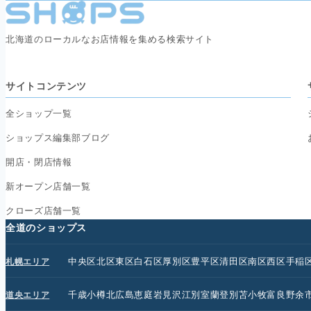
北海道のローカルなお店情報を集める検索サイト
サイトコンテンツ
全ショップ一覧
ショップス編集部ブログ
開店・閉店情報
新オープン店舗一覧
クローズ店舗一覧
全道のショップス
中央区
北区
東区
白石区
厚別区
豊平区
清田区
南区
西区
手稲
札幌エリア
千歳
小樽
北広島
恵庭
岩見沢
江別
室蘭
登別
苫小牧
富良野
余
道央エリア