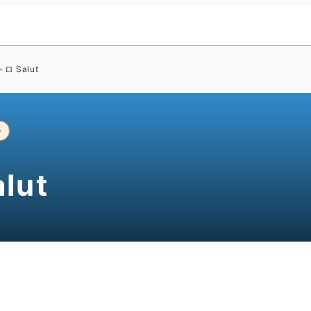
 Salut
ン
lut