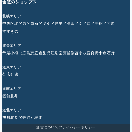
全道のショップス
札幌エリア
中央区
北区
東区
白石区
厚別区
豊平区
清田区
南区
西区
手稲区
大通
すすきの
道央エリア
千歳
小樽
北広島
恵庭
岩見沢
江別
室蘭
登別
苫小牧
富良野
余市
石狩
道東エリア
帯広
釧路
道南エリア
函館
北斗
道北エリア
旭川
北見
名寄
紋別
網走
運営について
プライバシーポリシー