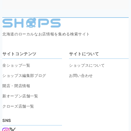
北海道のローカルなお店情報を集める検索サイト
サイトコンテンツ
サイトについて
全ショップ一覧
ショップスについて
ショップス編集部ブログ
お問い合わせ
開店・閉店情報
新オープン店舗一覧
クローズ店舗一覧
SNS