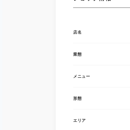
店名
業態
メニュー
形態
エリア