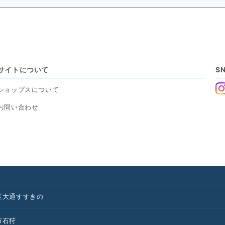
サイトについて
S
ショップスについて
お問い合わせ
区
大通
すすきの
市
石狩