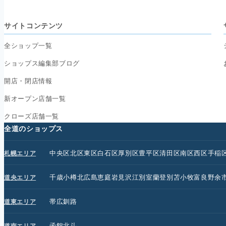
サイトコンテンツ
全ショップ一覧
ショップス編集部ブログ
開店・閉店情報
新オープン店舗一覧
クローズ店舗一覧
全道のショップス
中央区
北区
東区
白石区
厚別区
豊平区
清田区
南区
西区
手稲
札幌エリア
千歳
小樽
北広島
恵庭
岩見沢
江別
室蘭
登別
苫小牧
富良野
余
道央エリア
帯広
釧路
道東エリア
函館
北斗
道南エリア