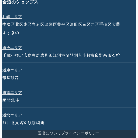
全道のショップス
札幌エリア
中央区
北区
東区
白石区
厚別区
豊平区
清田区
南区
西区
手稲区
大通
すすきの
道央エリア
千歳
小樽
北広島
恵庭
岩見沢
江別
室蘭
登別
苫小牧
富良野
余市
石狩
道東エリア
帯広
釧路
道南エリア
函館
北斗
道北エリア
旭川
北見
名寄
紋別
網走
運営について
プライバシーポリシー