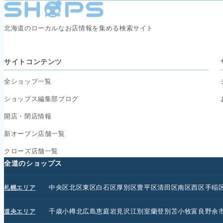
北海道のローカルなお店情報を集める検索サイト
サイトコンテンツ
全ショップ一覧
ショップス編集部ブログ
開店・閉店情報
新オープン店舗一覧
クローズ店舗一覧
全道のショップス
中央区
北区
東区
白石区
厚別区
豊平区
清田区
南区
西区
手稲
札幌エリア
千歳
小樽
北広島
恵庭
岩見沢
江別
室蘭
登別
苫小牧
富良野
余
道央エリア