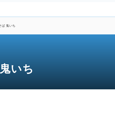
そば 鬼いち
 鬼いち