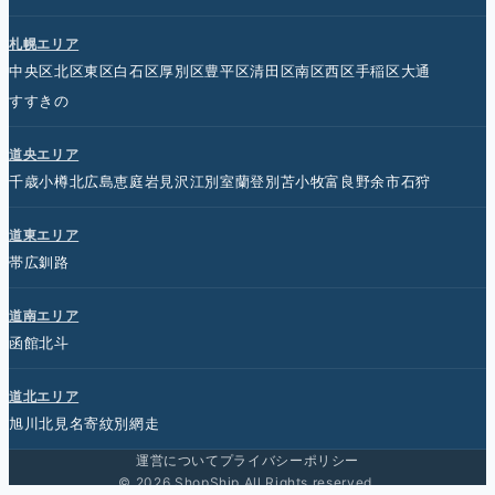
札幌エリア
中央区
北区
東区
白石区
厚別区
豊平区
清田区
南区
西区
手稲区
大通
すすきの
道央エリア
千歳
小樽
北広島
恵庭
岩見沢
江別
室蘭
登別
苫小牧
富良野
余市
石狩
道東エリア
帯広
釧路
道南エリア
函館
北斗
道北エリア
旭川
北見
名寄
紋別
網走
運営について
プライバシーポリシー
© 2026 ShopShip All Rights reserved.