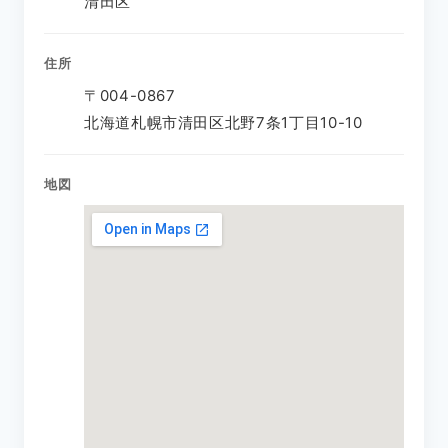
清田区
住所
〒004-0867
北海道札幌市清田区北野7条1丁目10-10
地図