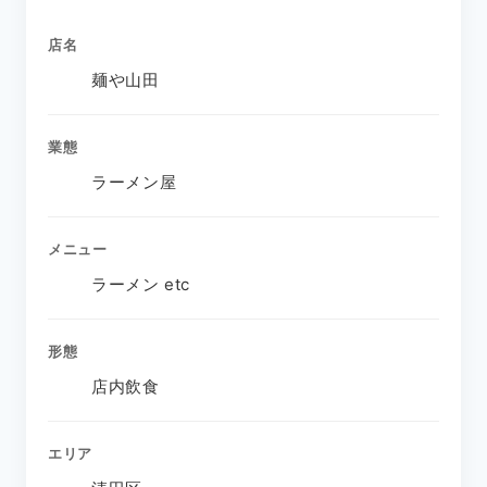
店名
麺や山田
業態
ラーメン屋
メニュー
ラーメン etc
形態
店内飲食
エリア