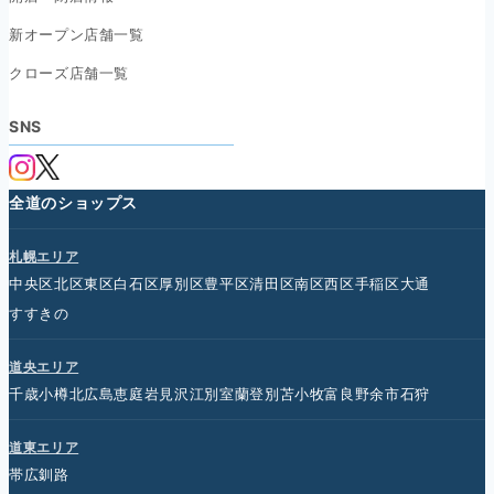
新オープン店舗一覧
クローズ店舗一覧
SNS
全道のショップス
札幌エリア
中央区
北区
東区
白石区
厚別区
豊平区
清田区
南区
西区
手稲区
大通
すすきの
道央エリア
千歳
小樽
北広島
恵庭
岩見沢
江別
室蘭
登別
苫小牧
富良野
余市
石狩
道東エリア
帯広
釧路