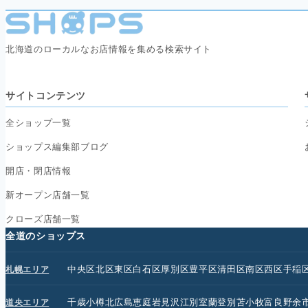
北海道のローカルなお店情報を集める検索サイト
サイトコンテンツ
全ショップ一覧
ショップス編集部ブログ
開店・閉店情報
新オープン店舗一覧
クローズ店舗一覧
全道のショップス
中央区
北区
東区
白石区
厚別区
豊平区
清田区
南区
西区
手稲
札幌エリア
千歳
小樽
北広島
恵庭
岩見沢
江別
室蘭
登別
苫小牧
富良野
余
道央エリア