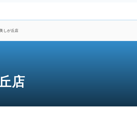
幌美しが丘店
が丘店