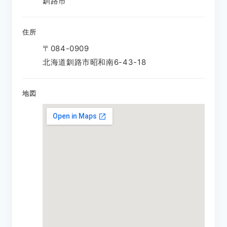
釧路市
住所
〒084-0909
北海道釧路市昭和南6-43-18
地図