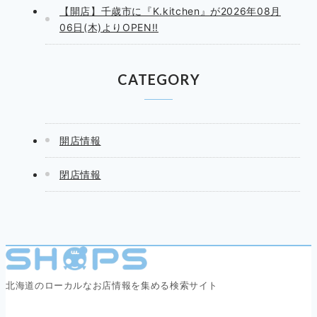
【開店】千歳市に『K.kitchen』が2026年08月
06日(木)よりOPEN!!
CATEGORY
開店情報
閉店情報
北海道のローカルなお店情報を集める検索サイト