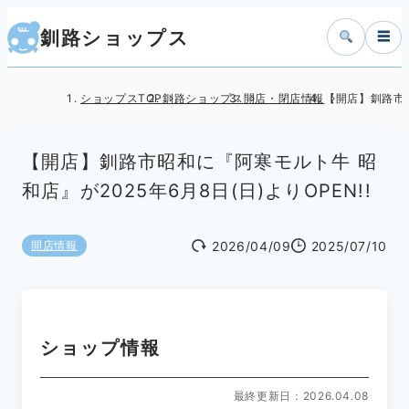
釧路ショップス
☰
ショップスTOP
釧路ショップス
開店・閉店情報
【開店】釧路市昭
【開店】釧路市昭和に『阿寒モルト牛 昭
和店』が2025年6月8日(日)よりOPEN!!
2026/04/09
2025/07/10
開店情報
ショップ情報
最終更新日：2026.04.08