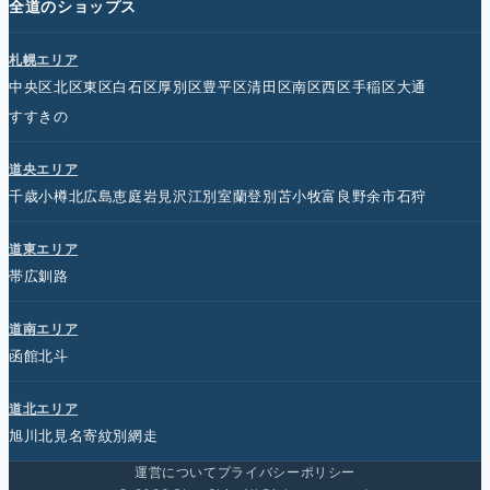
全道のショップス
札幌エリア
中央区
北区
東区
白石区
厚別区
豊平区
清田区
南区
西区
手稲区
大通
すすきの
道央エリア
千歳
小樽
北広島
恵庭
岩見沢
江別
室蘭
登別
苫小牧
富良野
余市
石狩
道東エリア
帯広
釧路
道南エリア
函館
北斗
道北エリア
旭川
北見
名寄
紋別
網走
運営について
プライバシーポリシー