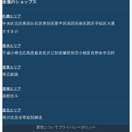
全道のショップス
札幌エリア
中央区
北区
東区
白石区
厚別区
豊平区
清田区
南区
西区
手稲区
大通
すすきの
道央エリア
千歳
小樽
北広島
恵庭
岩見沢
江別
室蘭
登別
苫小牧
富良野
余市
石狩
道東エリア
帯広
釧路
道南エリア
函館
北斗
道北エリア
旭川
北見
名寄
紋別
網走
運営について
プライバシーポリシー