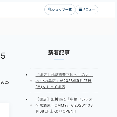
☰
ショップ一覧
メニュー
新着記事
5
【閉店】札幌市豊平区の「みよし
の 中の島店」が2026年9月27日
09/25
(日)をもって閉店
【開店】旭川市に『串揚げカラオ
ケ居酒屋 TOMMY』が2026年08
月08日(土)よりOPEN!!