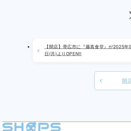
【開店】帯広市に『藤真食堂』が2025年9
日(月)よりOPEN!!
開