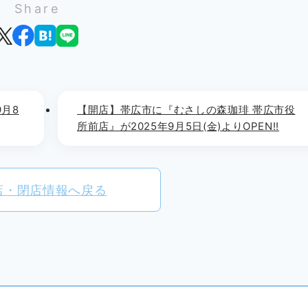
Share
月8
【開店】帯広市に『むさしの森珈琲 帯広市役
所前店』が2025年9月5日(金)よりOPEN!!
店・閉店情報へ戻る