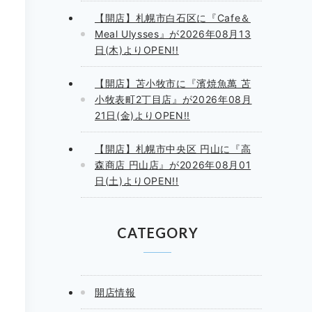
【開店】札幌市白石区に『Cafe＆
Meal Ulysses』が2026年08月13
日(木)よりOPEN!!
【開店】苫小牧市に『濱焼魚萬 苫
小牧表町2丁目店』が2026年08月
21日(金)よりOPEN!!
【開店】札幌市中央区 円山に『高
森商店 円山店』が2026年08月01
日(土)よりOPEN!!
CATEGORY
開店情報