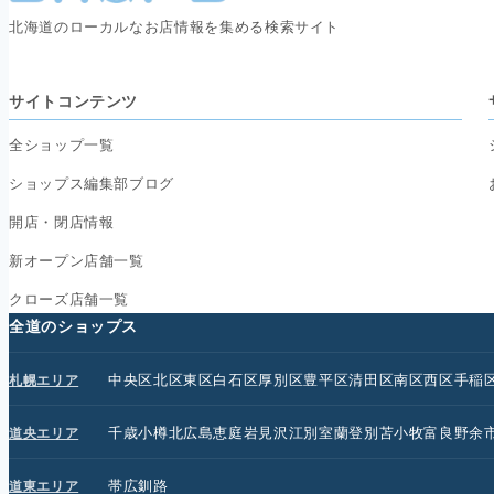
北海道のローカルなお店情報を集める検索サイト
サイトコンテンツ
全ショップ一覧
ショップス編集部ブログ
開店・閉店情報
新オープン店舗一覧
クローズ店舗一覧
全道のショップス
中央区
北区
東区
白石区
厚別区
豊平区
清田区
南区
西区
手稲
札幌エリア
千歳
小樽
北広島
恵庭
岩見沢
江別
室蘭
登別
苫小牧
富良野
余
道央エリア
帯広
釧路
道東エリア