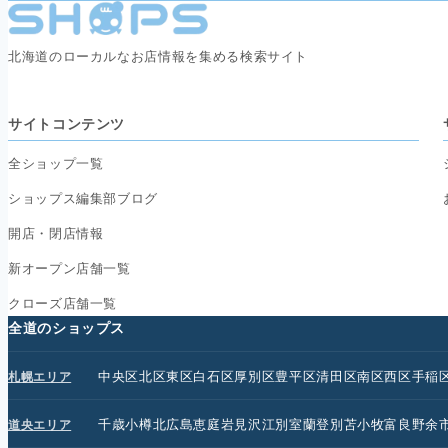
北海道のローカルなお店情報を集める検索サイト
サイトコンテンツ
全ショップ一覧
ショップス編集部ブログ
開店・閉店情報
新オープン店舗一覧
クローズ店舗一覧
全道のショップス
中央区
北区
東区
白石区
厚別区
豊平区
清田区
南区
西区
手稲
札幌エリア
千歳
小樽
北広島
恵庭
岩見沢
江別
室蘭
登別
苫小牧
富良野
余
道央エリア