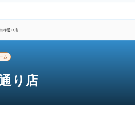
 白樺通り店
ーム
樺通り店