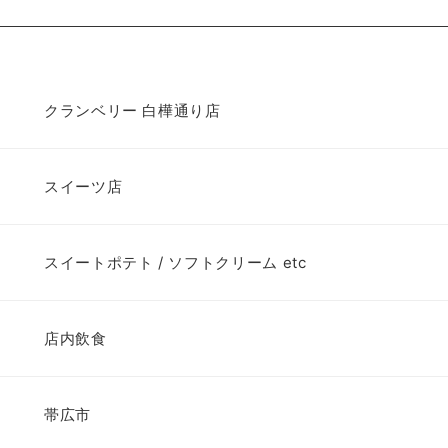
クランベリー 白樺通り店
スイーツ店
スイートポテト / ソフトクリーム etc
店内飲食
帯広市