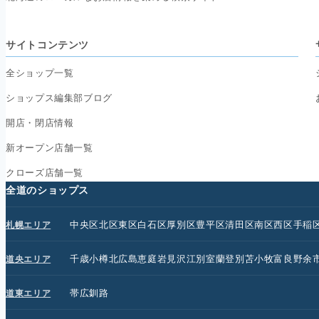
サイトコンテンツ
全ショップ一覧
ショップス編集部ブログ
開店・閉店情報
新オープン店舗一覧
クローズ店舗一覧
全道のショップス
中央区
北区
東区
白石区
厚別区
豊平区
清田区
南区
西区
手稲
札幌エリア
千歳
小樽
北広島
恵庭
岩見沢
江別
室蘭
登別
苫小牧
富良野
余
道央エリア
帯広
釧路
道東エリア