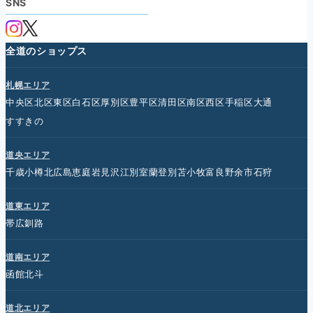
SNS
全道のショップス
札幌エリア
中央区
北区
東区
白石区
厚別区
豊平区
清田区
南区
西区
手稲区
大通
すすきの
道央エリア
千歳
小樽
北広島
恵庭
岩見沢
江別
室蘭
登別
苫小牧
富良野
余市
石狩
道東エリア
帯広
釧路
道南エリア
函館
北斗
道北エリア