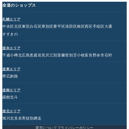
全道のショップス
札幌エリア
中央区
北区
東区
白石区
厚別区
豊平区
清田区
南区
西区
手稲区
大通
すすきの
道央エリア
千歳
小樽
北広島
恵庭
岩見沢
江別
室蘭
登別
苫小牧
富良野
余市
石狩
道東エリア
帯広
釧路
道南エリア
函館
北斗
道北エリア
旭川
北見
名寄
紋別
網走
運営について
プライバシーポリシー